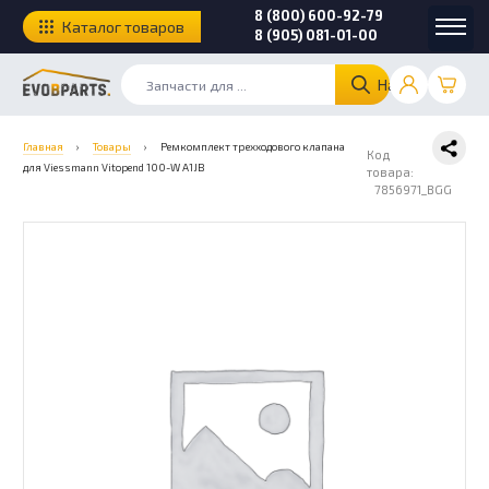
8 (800) 600-92-79
Каталог товаров
8 (905) 081-01-00
Найти
Главная
›
Товары
›
Ремкомплект трехходового клапана
Код
для Viessmann Vitopend 100-W A1JB
товара:
7856971_BGG