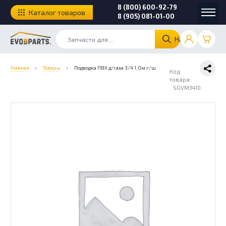
8 (800) 600-92-79
Каталог товаров
8 (905) 081-01-00
Найти
Главная
›
Товары
›
Подводка ПВХ д/газа 3/4 1,0м г/ш
Код
товара:
SGVM3410