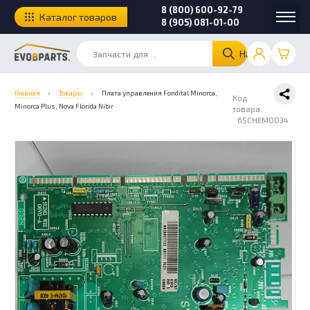
8 (800) 600-92-79
Каталог товаров
8 (905) 081-01-00
Найти
Главная
›
Товары
›
Плата управления Fondital Minorca,
Код
Minorca Plus, Nova Florida Nibir
товара:
6SCHEMOD34