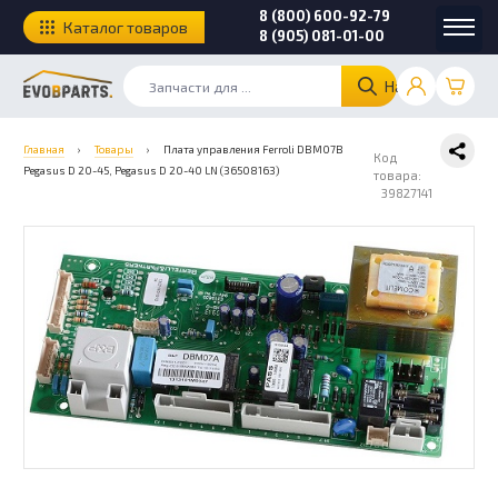
8 (800) 600-92-79
Каталог товаров
8 (905) 081-01-00
Найти
Главная
›
Товары
›
Плата управления Ferroli DBM07B
Код
Pegasus D 20-45, Pegasus D 20-40 LN (36508163)
товара:
39827141