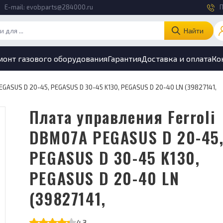
E-mail:
evobparts@284000.ru
П
Найти
монт газового оборудования
Гарантия
Доставка и оплата
Ко
EGASUS D 20-45, PEGASUS D 30-45 K130, PEGASUS D 20-40 LN (39827141,
Плата управления Ferroli
DBM07A PEGASUS D 20-45
PEGASUS D 30-45 K130,
PEGASUS D 20-40 LN
(39827141,
4.3