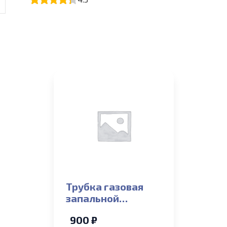
Трубка газовая
запальной
горелки D4 L200
900 ₽
алюминиевая