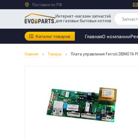
Поставки по РФ
Интернет-магазин запчастей
для газовых бытовых котлов
Главная
О компании
Ре
Каталог товаров
Главная
›
Товары
›
Плата управления Ferroli DBM07A P