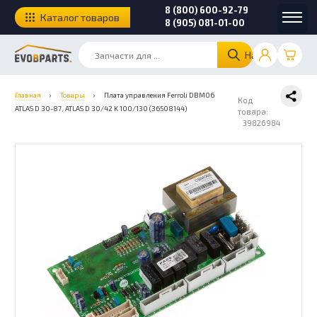
8 (800) 600-92-79
Каталог товаров
8 (905) 081-01-00
Найти
Главная
›
Товары
›
Плата управления Ferroli DBM06
Код
ATLAS D 30-87, ATLAS D 30/42 K 100/130 (36508144)
товара:
39826984