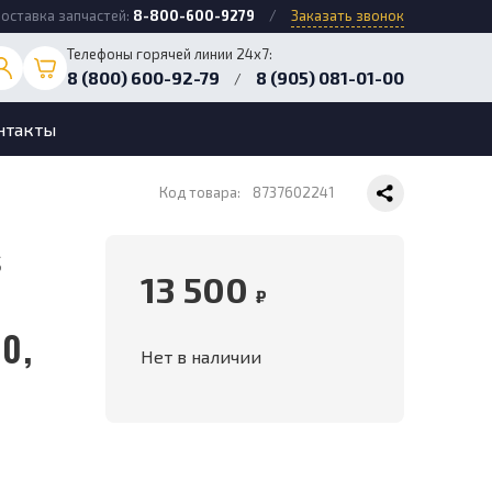
оставка запчастей:
8-800-600-9279
/
Заказать звонок
Телефоны горячей линии 24х7:
8 (800) 600-92-79
8 (905) 081-01-00
/
нтакты
Код товара:
8737602241
13 500
₽
0,
Нет в наличии