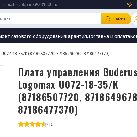
E-mail:
evobparts@284000.ru
П
Найти
монт газового оборудования
Гарантия
Доставка и оплата
Ко
 U072-18-35/K (87186507720, 87186496780, 87186477370)
Плата управления Buderus
Logomax U072-18-35/K
(87186507720, 8718649678
87186477370)
4.6