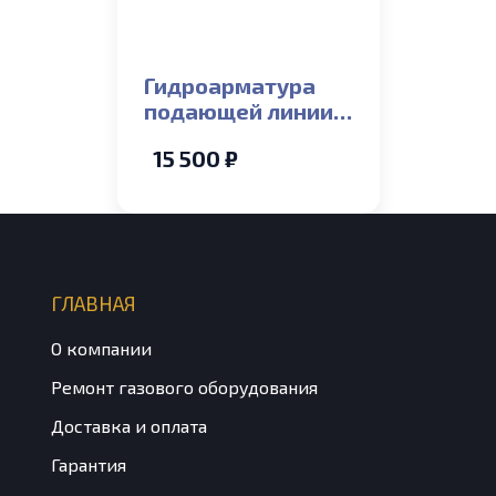
Гидроарматура
подающей линии
СО для котлов
15 500 ₽
Bosch/Buderus
U072-
18/35_WBN6000-
18H/24H/28H
ГЛАВНАЯ
О компании
Ремонт газового оборудования
Доставка и оплата
Гарантия