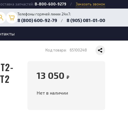
оставка запчастей:
8-800-600-9279
/
Заказать звонок
Телефоны горячей линии 24х7:
8 (800) 600-92-79
8 (905) 081-01-00
/
нтакты
Код товара:
65100248
13 050
 T2
₽
Нет в наличии