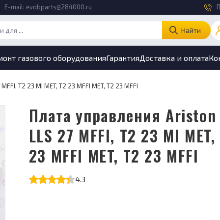
E-mail:
evobparts@284000.ru
П
Найти
монт газового оборудования
Гарантия
Доставка и оплата
Ко
MFFI, T2 23 MI MET, T2 23 MFFI MET, T2 23 MFFI
Плата управления Ariston T2-
LLS 27 MFFI, T2 23 MI MET,
23 MFFI MET, T2 23 MFFI
4.3