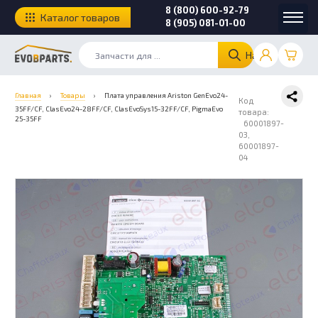
8 (800) 600-92-79
Каталог товаров
8 (905) 081-01-00
Найти
Главная
›
Товары
›
Плата управления Ariston GenEvo24-
Код
35FF/CF, ClasEvo24-28FF/CF, ClasEvoSys15-32FF/CF, PigmaEvo
товара:
25-35FF
60001897-
03,
60001897-
04