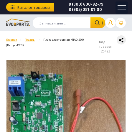
8 (800) 600-92-79
Каталог товаров
8 (905) 081-01-00
Найти
Главная
›
Товары
›
Плата электронная MIAD 500
Код
(BaltgazPCB)
товара:
25493