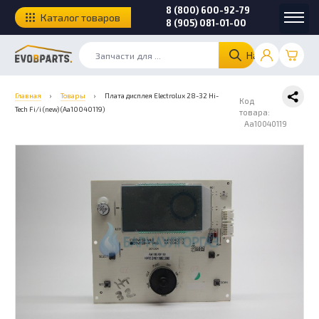
8 (800) 600-92-79
Каталог товаров
8 (905) 081-01-00
Найти
Главная
›
Товары
›
Плата дисплея Electrolux 28-32 Hi-
Код
Tech Fi/i (new) (Aa10040119)
товара:
Aa10040119