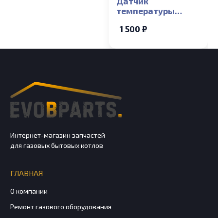
Датчик
температуры
накладной NTC ГВС
1 500 ₽
Electrolux Basic X,
Basic Space
Интернет-магазин запчастей
для газовых бытовых котлов
ГЛАВНАЯ
О компании
Ремонт газового оборудования