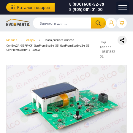
8 (800) 600-92-79
Каталог товаров
8 (905) 081-01-00
Найти
Главная
›
Товары
›
Плата дисплея Ariston
Код
GenEvo24/35FF/CF, GenPremEvo24-35, GenPremEvoSys24-35,
товара:
GenPremEvoHP45-150KW
65111882-
02