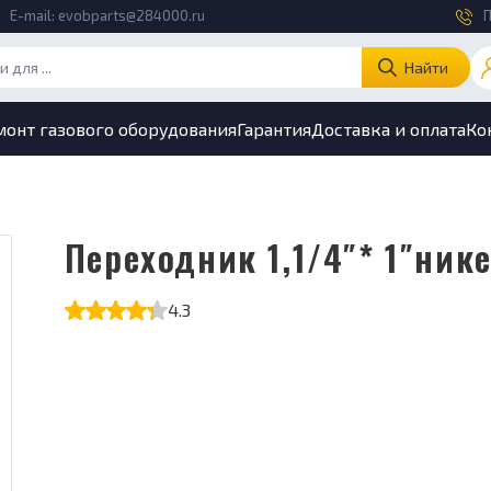
E-mail:
evobparts@284000.ru
П
Найти
монт газового оборудования
Гарантия
Доставка и оплата
Ко
Переходник 1,1/4″* 1″ник
4.3