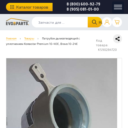
8 (800) 600-92-79
Каталог товаров
8 (905) 081-01-00
Найти
Главная
›
Товары
›
Патрубок дымоотводящий с
Код
уплотнением Koreastar Premium 10-40E, Bravo 10-24E
товара:
KS90264720