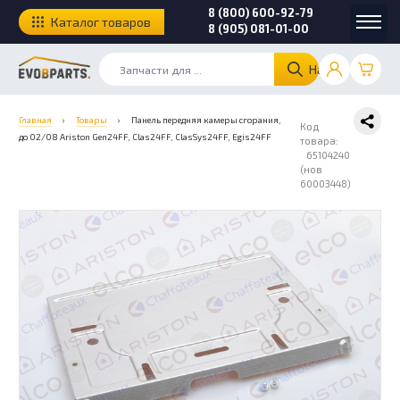
8 (800) 600-92-79
Каталог товаров
8 (905) 081-01-00
Найти
Главная
›
Товары
›
Панель передняя камеры сгорания,
Код
до 02/08 Ariston Gen24FF, Clas24FF, ClasSys24FF, Egis24FF
товара:
65104240
(нов
60003448)