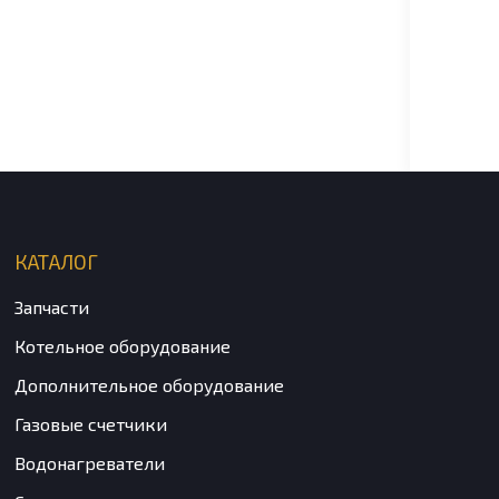
Карт
трех
клап
4 50
DIVA 
КАТАЛОГ
Запчасти
Котельное оборудование
Дополнительное оборудование
Газовые счетчики
Водонагреватели