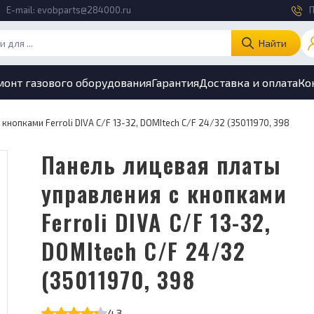
E-mail:
evobparts@284000.ru
П
Найти
монт газового оборудования
Гарантия
Доставка и оплата
Ко
кнопками Ferroli DIVA C/F 13-32, DOMItech C/F 24/32 (35011970, 398
Панель лицевая платы
управления с кнопками
Ferroli DIVA C/F 13-32,
DOMItech C/F 24/32
(35011970, 398
4.3