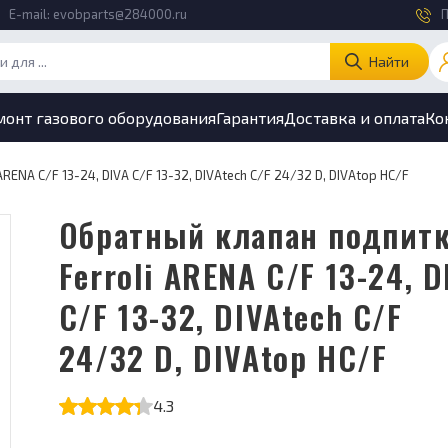
E-mail:
evobparts@284000.ru
П
Найти
монт газового оборудования
Гарантия
Доставка и оплата
Ко
RENA C/F 13-24, DIVA C/F 13-32, DIVAtech C/F 24/32 D, DIVAtop HC/F
Обратный клапан подпитки
Ferroli ARENA C/F 13-24, D
C/F 13-32, DIVAtech C/F
24/32 D, DIVAtop HC/F
4.3