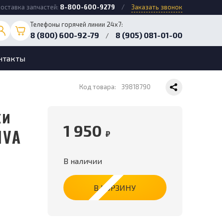
оставка запчастей:
8-800-600-9279
/
Заказать звонок
Телефоны горячей линии 24х7:
8 (800) 600-92-79
8 (905) 081-01-00
/
нтакты
Код товара:
39818790
1 950
IVA
₽
В наличии
В КОРЗИНУ