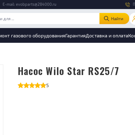
E-mail:
evobparts@284000.ru
П
Найти
монт газового оборудования
Гарантия
Доставка и оплата
Ко
Насос Wilo Star RS25/7
5