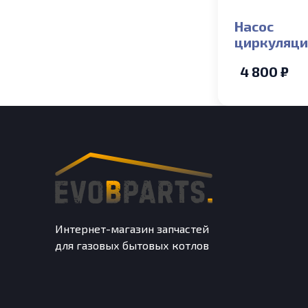
Насос
циркуляц
PUMPMAN 
4 800 ₽
180 проти
часовой
Интернет-магазин запчастей
для газовых бытовых котлов