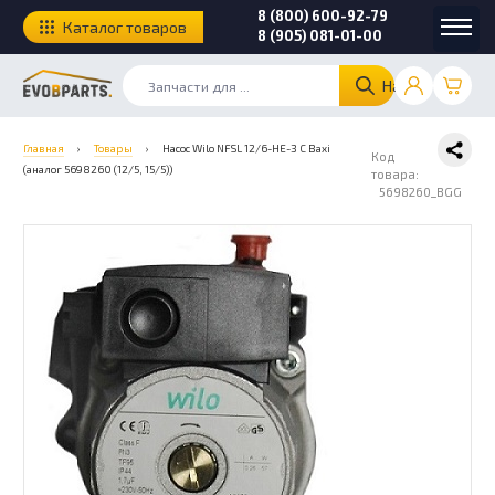
8 (800) 600-92-79
Каталог товаров
8 (905) 081-01-00
Найти
Главная
›
Товары
›
Насос Wilo NFSL 12/6-HE-3 C Baxi
Код
(аналог 5698260 (12/5, 15/5))
товара:
5698260_BGG