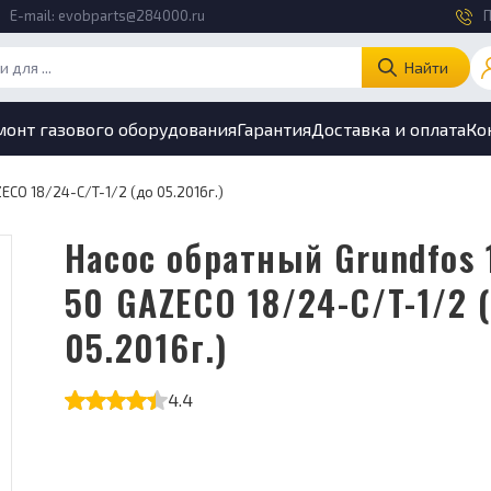
E-mail:
evobparts@284000.ru
П
Найти
монт газового оборудования
Гарантия
Доставка и оплата
Ко
ECO 18/24-C/T-1/2 (до 05.2016г.)
Насос обратный Grundfos 15-
50 GAZECO 18/24-C/T-1/2 
05.2016г.)
4.4