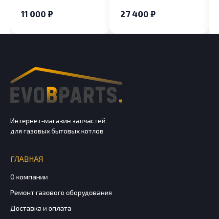
XC 15-24FF
GenPremium 24-35,
11 000 ₽
27 400 ₽
ClasPremium 24-30
Интернет-магазин запчастей
для газовых бытовых котлов
ГЛАВНАЯ
О компании
Ремонт газового оборудования
Доставка и оплата