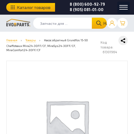
8 (800) 600-92-79
Каталог товаров
8 (905) 081-01-00
Найти
Главная
›
Товары
›
Насос обратный Grundfos 15-50
Код
Chaffoteaux Mira24-30FF/CF, MiraSys24-30FF/CF,
товара:
MiraComfort24-30FF/CF
61301964