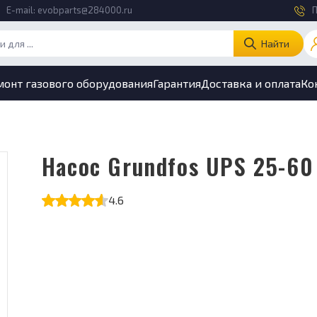
E-mail:
evobparts@284000.ru
П
Найти
монт газового оборудования
Гарантия
Доставка и оплата
Ко
Насос Grundfos UPS 25-60
4.6