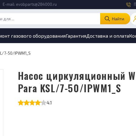
E-mail:
evobparts@284000.ru
П
Найти
монт газового оборудования
Гарантия
Доставка и оплата
Ко
SL/7-50/IPWM1_S
Насос циркуляционный Wilo
Para KSL/7-50/IPWM1_S
4.1