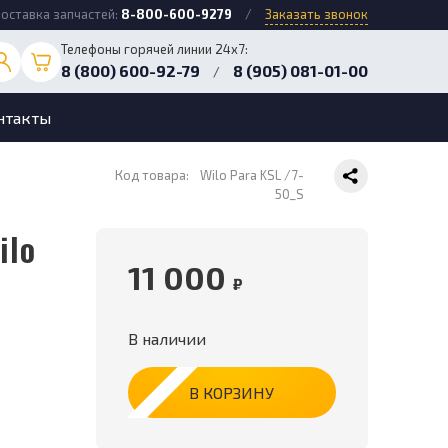
оставка запчастей:
8-800-600-9279
/
Заказать звонок
Телефоны горячей линии 24х7:
8 (800) 600-92-79
8 (905) 081-01-00
/
нтакты
Код товара:
Wilo Para KSL /7-
50_S
11 000
₽
В наличии
В КОРЗИНУ