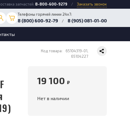
оставка запчастей:
8-800-600-9279
/
Заказать звонок
Телефоны горячей линии 24х7:
8 (800) 600-92-79
8 (905) 081-01-00
/
нтакты
Код товара:
65104319-01,
65104227
19 100
F
₽
я
Нет в наличии
19)