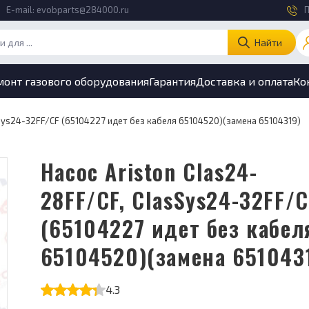
E-mail:
evobparts@284000.ru
П
Найти
монт газового оборудования
Гарантия
Доставка и оплата
Ко
sSys24-32FF/CF (65104227 идет без кабеля 65104520)(замена 65104319)
Насос Ariston Clas24-
28FF/CF, ClasSys24-32FF/C
(65104227 идет без кабел
65104520)(замена 651043
4.3