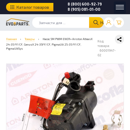
8 (800) 600-92-79
Каталог товаров
8 (905) 081-01-00
Найти
Главная
›
Товары
›
Насос 5M PWM ENER+ Ariston AlteasX
Код
24-35 FF/CF, GenusX 24-35FF/CF, PigmaUlt 25-35 FF/CF,
товара:
PigmaUltSys
60001947-
02