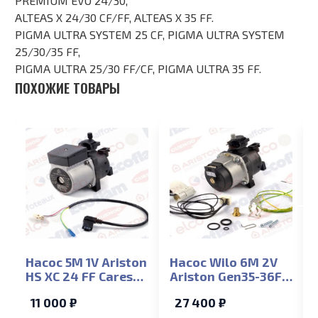
PREMIUM EVO 24/30,
ALTEAS X 24/30 CF/FF, ALTEAS X 35 FF.
PIGMA ULTRA SYSTEM 25 CF, PIGMA ULTRA SYSTEM
25/30/35 FF,
PIGMA ULTRA 25/30 FF/CF, PIGMA ULTRA 35 FF.
ПОХОЖИЕ ТОВАРЫ
Насос 5M 1V Ariston
Насос Wilo 6M 2V
HS XC 24 FF Cares
Ariston Gen35-36FF,
XC 15-24FF
GenPremium 24-35,
11 000 ₽
27 400 ₽
ClasPremium 24-30