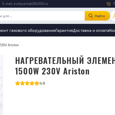
E-mail:
evobparts@284000.ru
П
Найти
монт газового оборудования
Гарантия
Доставка и оплата
Ко
30V Ariston
НАГРЕВАТЕЛЬНЫЙ ЭЛЕМЕНТ
1500W 230V Ariston
4.9