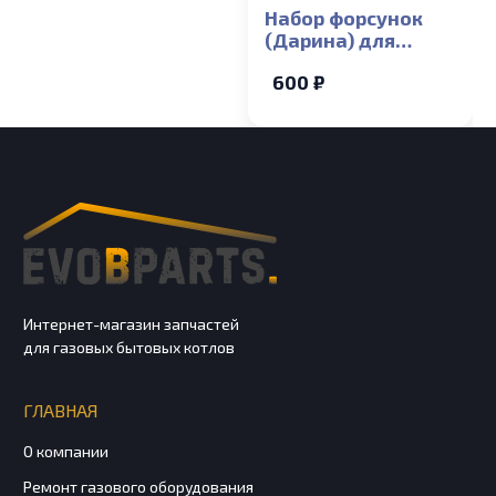
Набор форсунок
(Дарина) для
газовой плиты на
600 ₽
сжиженный газ d
0,69-2шт, 0,73-2шт,
0,83-1шт, Винты
ВМП
Интернет-магазин запчастей
для газовых бытовых котлов
ГЛАВНАЯ
О компании
Ремонт газового оборудования