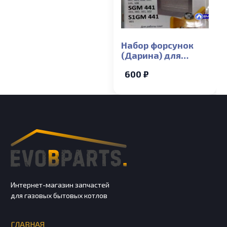
Набор форсунок
(Дарина) для
газовой плиты на
600 ₽
сжиженный газ d
0,69-2шт, 0,73-2шт,
0,83-1шт, Винты
ВМП
Интернет-магазин запчастей
для газовых бытовых котлов
ГЛАВНАЯ