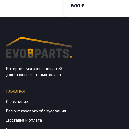
газовой плиты на
600 ₽
сжиженный газ d
0,69-2шт, 0,73-2шт,
0,83-1шт, Винты
ВМП
Интернет-магазин запчастей
для газовых бытовых котлов
ГЛАВНАЯ
О компании
Ремонт газового оборудования
Доставка и оплата