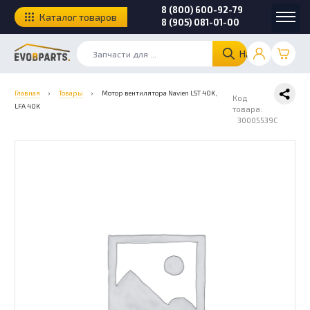
8 (800) 600-92-79
Каталог товаров
8 (905) 081-01-00
Найти
Главная
›
Товары
›
Мотор вентилятора Navien LST 40K,
Код
LFA 40K
товара:
30005539C