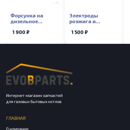
Форсунка на
Электроды
дизельное
розжига и
топливо Navien
ионизации в сборе
1 900 ₽
1 500 ₽
2035RPD
Navien GA 11-17K
Интернет-магазин запчастей
для газовых бытовых котлов
ГЛАВНАЯ
О компании