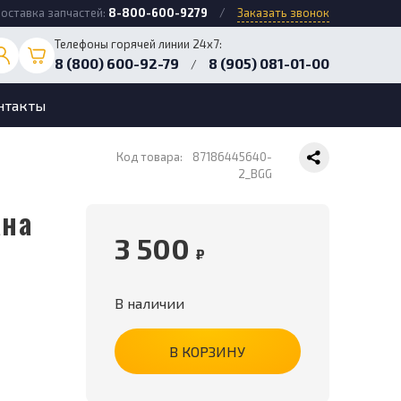
оставка запчастей:
8-800-600-9279
/
Заказать звонок
Телефоны горячей линии 24х7:
8 (800) 600-92-79
8 (905) 081-01-00
/
нтакты
Код товара:
87186445640-
2_BGG
3 500
₽
В наличии
В КОРЗИНУ