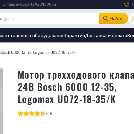
E-mail:
evobparts@284000.ru
П
Найти
монт газового оборудования
Гарантия
Доставка и оплата
Ко
Bosch 6000 12-35, Logomax U072-18-35/K
Мотор трехходового клапана
24В Bosch 6000 12-35,
Logomax U072-18-35/K
4.6