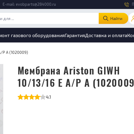
E-mail:
evobparts@284000.ru
П
Найти
монт газового оборудования
Гарантия
Доставка и оплата
Ко
A/P A (1020009)
Мембрана Ariston GIWH
10/13/16 E A/P A (1020009
4.1