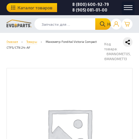
8 (800) 600-92-79
Каталог товаров
8 (905) 081-01-00
Найти
Главная
›
Товары
›
Манометр Fondital Victoria Compact
Код
CTFS/CTN 24–AF
товара:
6MANOMET05,
6MANOMET13