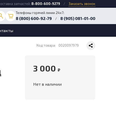
оставка запчастей:
8-800-600-9279
/
Заказать звонок
Телефоны горячей линии 24х7:
8 (800) 600-92-79
8 (905) 081-01-00
/
нтакты
Код товара:
0020097979
3 000
д
₽
Нет в наличии