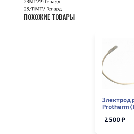
23MTV19 Гепард
23/11MTV Гепард
ПОХОЖИЕ ТОВАРЫ
Электрод 
Protherm 
Lynx HK 11
2 500 ₽
(N-RU)), (
11/24 JTV (