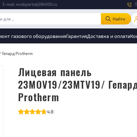
E-mail:
evobparts@284000.ru
П
Найти
монт газового оборудования
Гарантия
Доставка и оплата
Ко
 Гепард Protherm
Лицевая панель
23MOV19/23MTV19/ Гепар
Protherm
4.8