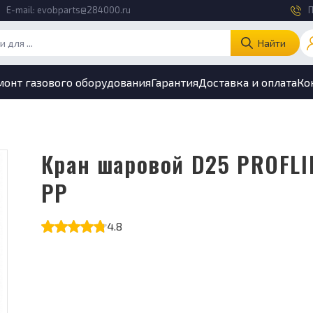
E-mail:
evobparts@284000.ru
П
Найти
монт газового оборудования
Гарантия
Доставка и оплата
Ко
Кран шаровой D25 PROFLINE
PP
4.8