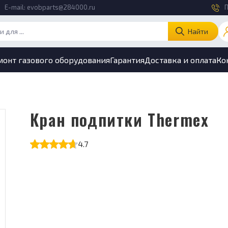
E-mail:
evobparts@284000.ru
П
Найти
монт газового оборудования
Гарантия
Доставка и оплата
Ко
Кран подпитки Thermex
4.7