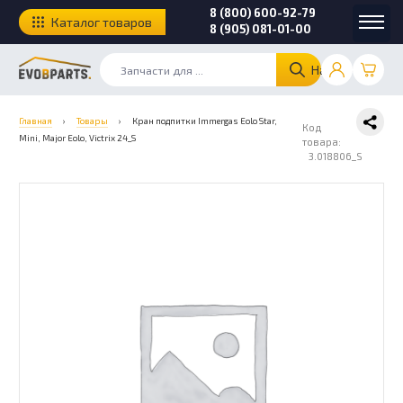
8 (800) 600-92-79
Каталог товаров
8 (905) 081-01-00
Найти
Главная
›
Товары
›
Кран подпитки Immergas Eolo Star,
Код
Mini, Major Eolo, Victrix 24_S
товара:
3.018806_S