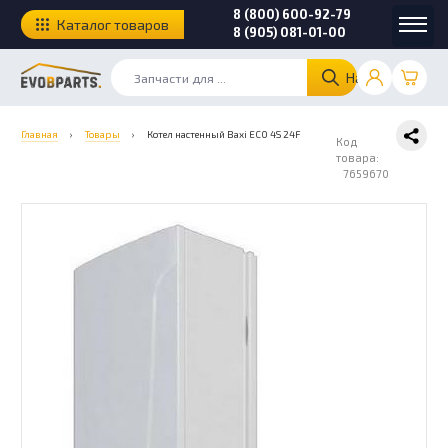
8 (800) 600-92-79
Каталог товаров
8 (905) 081-01-00
Найти
Главная
›
Товары
›
Котел настенный Baxi ECO 4S 24F
Код
товара:
7659670