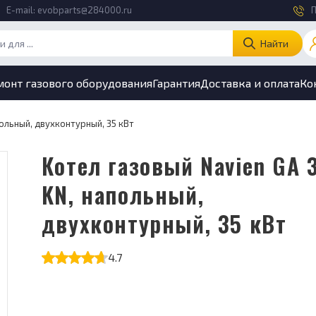
E-mail:
evobparts@284000.ru
П
Найти
монт газового оборудования
Гарантия
Доставка и оплата
Ко
польный, двухконтурный, 35 кВт
Котел газовый Navien GA 35
KN, напольный,
двухконтурный, 35 кВт
4.7