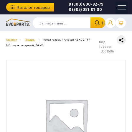
8 (800) 600-92-79
Каталог товаров
8 (905) 081-01-00
Найти
Главная
›
Товары
›
Котел газовый Ariston HS XC 24 FF
Код
NG, двухконтурный, 24 кВт
товара:
3301686