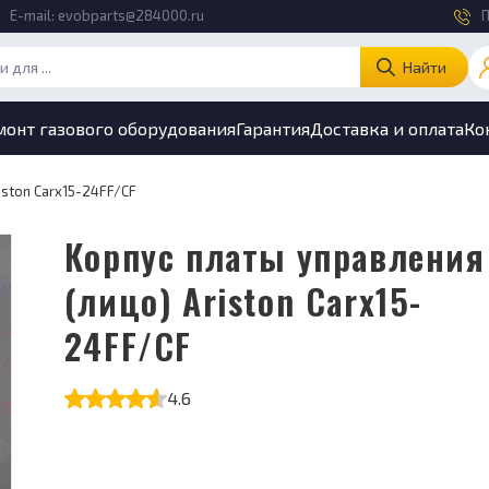
E-mail:
evobparts@284000.ru
П
Найти
монт газового оборудования
Гарантия
Доставка и оплата
Ко
iston Carx15-24FF/CF
Корпус платы управления
(лицо) Ariston Carx15-
24FF/CF
4.6