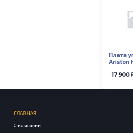
Плата у
Ariston 
C, EGIS C
17 900 
ГЛАВНАЯ
О компании