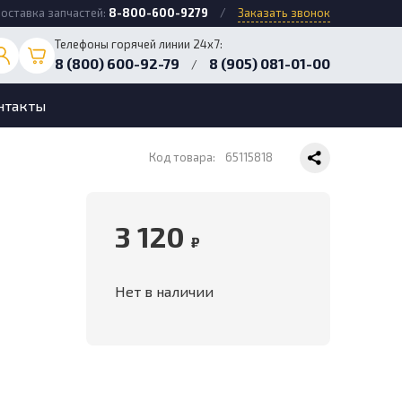
оставка запчастей:
8-800-600-9279
/
Заказать звонок
Телефоны горячей линии 24х7:
8 (800) 600-92-79
8 (905) 081-01-00
/
нтакты
Код товара:
65115818
3 120
₽
Нет в наличии