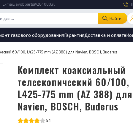
E-mail:
evobparts@284000.ru
П
Найти
монт газового оборудования
Гарантия
Доставка и оплата
Ко
ский 60/100, L425-775 mm (AZ 388) для Navien, BOSCH, Buderus
Комплект коаксиальный
телескопический 60/100,
L425-775 mm (AZ 388) для
Navien, BOSCH, Buderus
4.1