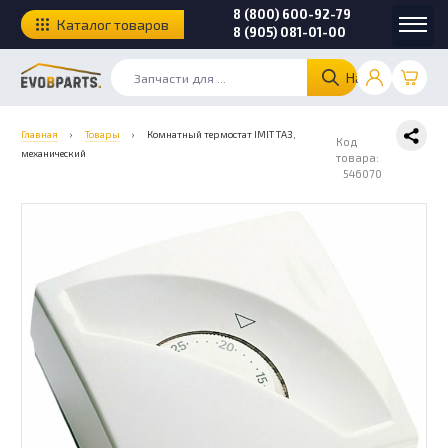
8 (800) 600-92-79
Каталог товаров
8 (905) 081-01-00
Найти
Главная
›
Товары
›
Комнатный термостат IMIT ТА3,
Код
механический
товара:
546070