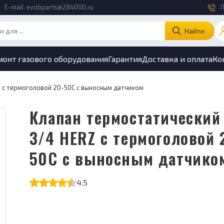
E-mail:
evobparts@284000.ru
П
Найти
монт газового оборудования
Гарантия
Доставка и оплата
Ко
Z с термоголовой 20-50С с выносным датчиком
Клапан термостатический
3/4 HERZ с термоголовой 
50С с выносным датчико
4.5