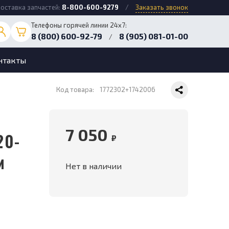
оставка запчастей:
8-800-600-9279
/
Заказать звонок
Телефоны горячей линии 24х7:
8 (800) 600-92-79
8 (905) 081-01-00
/
нтакты
Код товара:
1772302+1742006
7 050
20-
₽
м
Нет в наличии