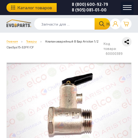
8 (800) 600-92-79
Каталог товаров
8 (905) 081-01-00
Найти
Главная
›
Товары
›
Клапан аварийный 8 Бар Ariston 1/2
Код
ClasSys15-32FF/CF
товара:
60000389