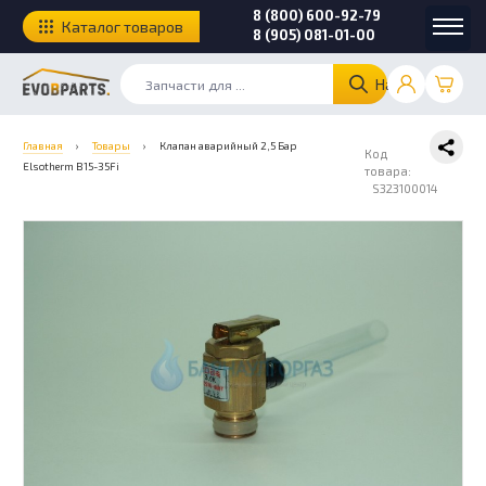
8 (800) 600-92-79
Каталог товаров
8 (905) 081-01-00
Найти
Главная
›
Товары
›
Клапан аварийный 2,5 Бар
Код
Elsotherm B15-35Fi
товара:
S323100014