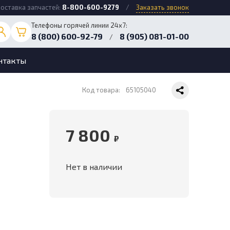
оставка запчастей:
8-800-600-9279
/
Заказать звонок
Телефоны горячей линии 24х7:
8 (800) 600-92-79
8 (905) 081-01-00
/
нтакты
Код товара:
65105040
7 800
₽
Нет в наличии