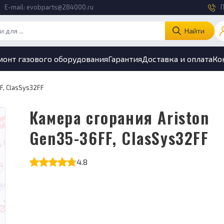
E-mail:
evobparts@284000.ru
П
Найти
монт газового оборудования
Гарантия
Доставка и оплата
Ко
F, ClasSys32FF
Камера сгорания Ariston
Gen35-36FF, ClasSys32FF
4.8