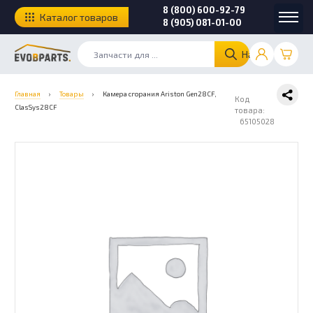
8 (800) 600-92-79
Каталог товаров
8 (905) 081-01-00
Найти
Главная
›
Товары
›
Камера сгорания Ariston Gen28CF,
Код
ClasSys28CF
товара:
65105028