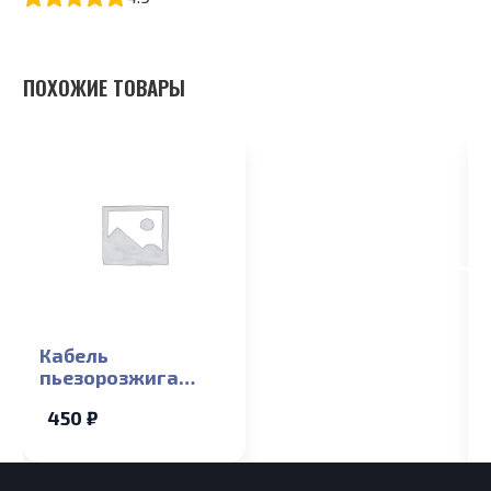
ПОХОЖИЕ ТОВАРЫ
Кабель
пьезорозжига
L=300 мм d 6,3-
450 ₽
4мм