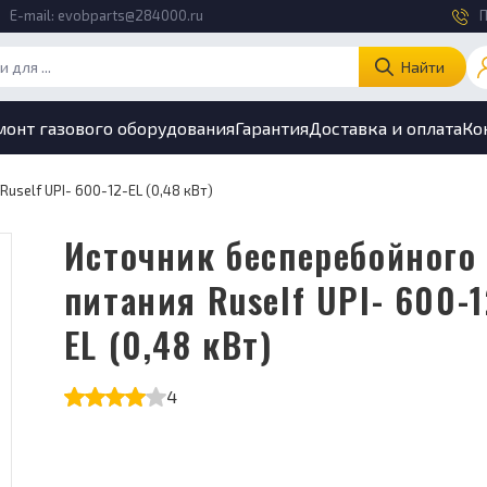
E-mail:
evobparts@284000.ru
П
Найти
монт газового оборудования
Гарантия
Доставка и оплата
Ко
uself UPI- 600-12-EL (0,48 кВт)
Источник бесперебойного
питания Ruself UPI- 600-1
EL (0,48 кВт)
4